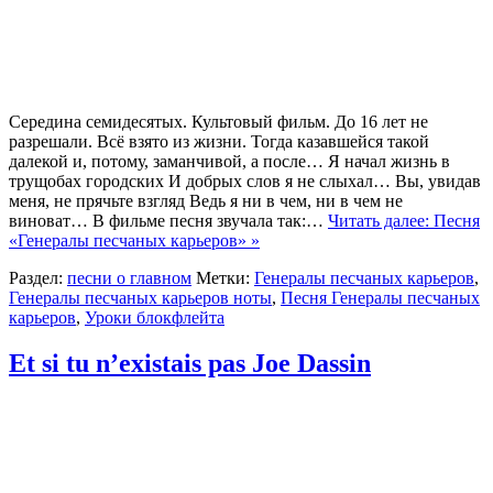
Середина семидесятых. Культовый фильм. До 16 лет не
разрешали. Всё взято из жизни. Тогда казавшейся такой
далекой и, потому, заманчивой, а после… Я начал жизнь в
трущобах городских И добрых слов я не слыхал… Вы, увидав
меня, не прячьте взгляд Ведь я ни в чем, ни в чем не
виноват… В фильме песня звучала так:…
Читать далее: Песня
«Генералы песчаных карьеров» »
Раздел:
песни о главном
Метки:
Генералы песчаных карьеров
,
Генералы песчаных карьеров ноты
,
Песня Генералы песчаных
карьеров
,
Уроки блокфлейта
Et si tu n’existais pas Joe Dassin