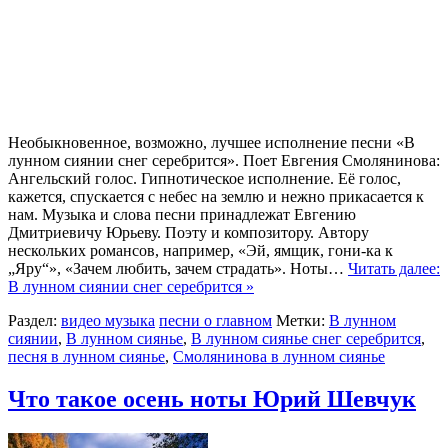
Необыкновенное, возможно, лучшее исполнение песни «В
лунном сиянии снег серебрится». Поет Евгения Смолянинова:
Ангельский голос. Гипнотическое исполнение. Её голос,
кажется, спускается с небес на землю и нежно прикасается к
нам. Музыка и слова песни принадлежат Евгению
Дмитриевичу Юрьеву. Поэту и композитору. Автору
нескольких романсов, например, «Эй, ямщик, гони-ка к
„Яру“», «Зачем любить, зачем страдать». Ноты…
Читать далее:
В лунном сиянии снег серебрится »
Раздел:
видео музыка
песни о главном
Метки:
В лунном
сиянии
,
В лунном сиянье
,
В лунном сиянье снег серебрится
,
песня в лунном сиянье
,
Смолянинова в лунном сиянье
Что такое осень ноты Юрий Шевчук