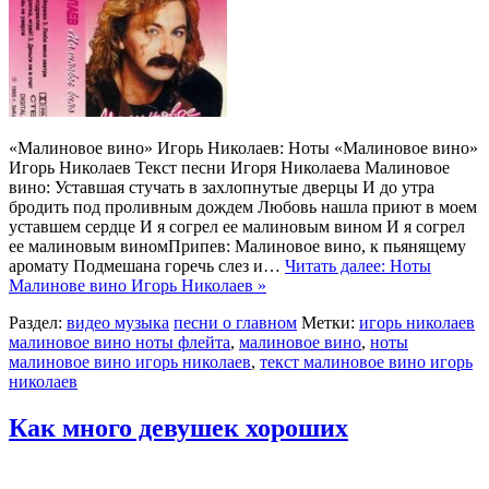
«Малиновое вино» Игорь Николаев: Ноты «Малиновое вино»
Игорь Николаев Текст песни Игоря Николаева Малиновое
вино: Уставшая стучать в захлопнутые дверцы И до утра
бродить под проливным дождем Любовь нашла приют в моем
уставшем сердце И я согрел ее малиновым вином И я согрел
ее малиновым виномПрипев: Малиновое вино, к пьянящему
аромату Подмешана горечь слез и…
Читать далее: Ноты
Малинове вино Игорь Николаев »
Раздел:
видео музыка
песни о главном
Метки:
игорь николаев
малиновое вино ноты флейта
,
малиновое вино
,
ноты
малиновое вино игорь николаев
,
текст малиновое вино игорь
николаев
Как много девушек хороших