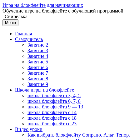
Перейти
Игра на блокфлейте для начинающих
к
Обучение игре на блокфлейте с обучающей программой
содержимому
"Свирелька"
Меню
Главная
Самоучитель
Занятие 2
Занятие 3
Занятие 4
Занятие 5
Занятие 6
Занятие 7
Занятие 8
Занятие 9
Школа игры на блокфлейте
школа блокфлейта 3, 4, 5
школа блокфлейта 6, 7, 8
школа блокфлейта 9 — 13
школа блокфлейта с 14
школа блокфлейта с 18
школа блокфлейта с 23
Видео уроки
Как выбрать блокфлейту Сопрано. Альт. Тенор.