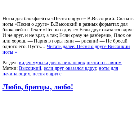
Ноты для блокфлейты «Песня о друге» В.Высоцкий: Скачать
ноты «Песня о друге» В.Высоцкий в разных форматах для
блокфлейты Текст «Песни о друге» Если друг оказался вдруг
И не друг, и не враг, а так; Если сразу не разберешь, Плох он
или хорош, — Парня в горы тяни — рискни! — Не бросай
одного его: Пусть…
Читать далее: Песня о друге Высоцкий
ноты »
Раздел:
видео музыка
для начинающих
песни о главном
Метки:
Высоцкий
,
если друг оказался вдруг
,
ноты для
начинающих
,
песня о друге
Любо, братцы, любо!