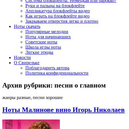
Система блокфлейты. Немецкая или барокко?
Руки и пальцы на блокфлейте
Аппликатура блокфлейты видео
Как играть на блокфлейте видео
Закрываем отверстия легко и плотно
Ноты скачать
Популярные мелодии
Ноты для начинающих
Советские ноты
Школа игры ноты
Легкие этюды
Новости
О Свирельке
Поблагодарить автора
Политика конфиденциальности
Архив рубрики:
песни о главном
жанры разные, песни хорошие
Ноты Малинове вино Игорь Николаев