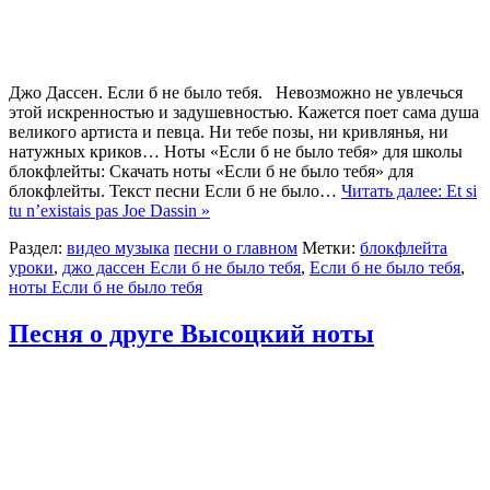
Джо Дассен. Если б не было тебя. Невозможно не увлечься
этой искренностью и задушевностью. Кажется поет сама душа
великого артиста и певца. Ни тебе позы, ни кривлянья, ни
натужных криков… Ноты «Если б не было тебя» для школы
блокфлейты: Скачать ноты «Если б не было тебя» для
блокфлейты. Текст песни Если б не было…
Читать далее: Et si
tu n’existais pas Joe Dassin »
Раздел:
видео музыка
песни о главном
Метки:
блокфлейта
уроки
,
джо дассен Если б не было тебя
,
Если б не было тебя
,
ноты Если б не было тебя
Песня о друге Высоцкий ноты