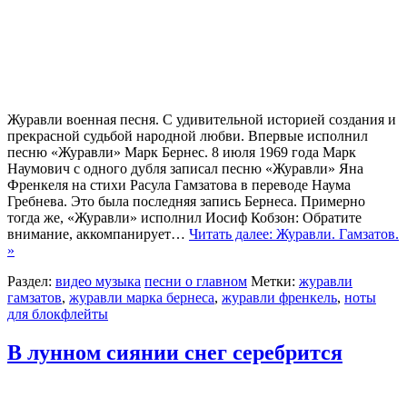
Журавли военная песня. С удивительной историей создания и
прекрасной судьбой народной любви. Впервые исполнил
песню «Журавли» Марк Бернес. 8 июля 1969 года Марк
Наумович с одного дубля записал песню «Журавли» Яна
Френкеля на стихи Расула Гамзатова в переводе Наума
Гребнева. Это была последняя запись Бернеса. Примерно
тогда же, «Журавли» исполнил Иосиф Кобзон: Обратите
внимание, аккомпанирует…
Читать далее: Журавли. Гамзатов.
»
Раздел:
видео музыка
песни о главном
Метки:
журавли
гамзатов
,
журавли марка бернеса
,
журавли френкель
,
ноты
для блокфлейты
В лунном сиянии снег серебрится