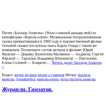
Песня «Баллада Анжелы» (Уехал славный рыцарь мой) из
кинофильма «Король-олень» Музыкальная театрализованная
сказка превратившаяся в 1969 году в художественный фильм.
Основой сказки послужила пьеса Карло Гоцци с таким же
названием. Посмотрите состав актеров в фильме: Юрий
Яковлев — Дерамо; Валентина Малявина — Анджела; Сергей
Юрский — Тарталья; Владимир Шлезингер — Панталоне;
Елена Соловей — Клариче;…
Читать далее: Баллада Анжелы
»
Раздел:
видео музыка
песни о главном
Метки:
баллада
анжелы
,
блокфлейта
,
король-олень
,
ноты баллада анжелы
Журавли. Гамзатов.