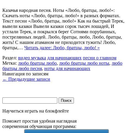
Казачья народная песня. Ноты «Любо, братцы, любо!»:
Скачать ноты «Любо, братцы, любо!» в разных форматах.
Текст песни «Любо, братцы, любо!» Как на быстрый Терек,
вывели казаки Вывели казаки сорок тысяч лошадей, И
устлали Терек, и покрылся берег Сотнями порубанных,
пострелянных людей. Любо, братцы, любо, Любо, братцы,
жить! С нашим атаманом не приходится тужить! Любо,
братцы,…
Читать далее: Любо, братцы, любо! »
Раздел:
видео музыка
для начинающих
песни о главном
Метки:
любо братцы любо
,
любо братцы любо ноты
,
любо
братцы любо песня
,
ноты для начинающих
Навигация по записям
←
Предыдущие записи
Найти:
Научиться играть на блокфлейте
Поможет простая удобная наглядная
современная обучающая программа: