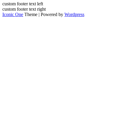
custom footer text left
custom footer text right
Iconic One
Theme | Powered by
Wordpress
Прокрутка
вверх