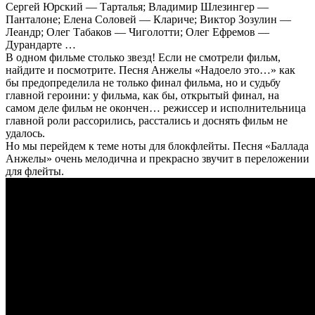
Сергей Юрский — Тарталья; Владимир Шлезингер —
Панталоне; Елена Соловей — Клариче; Виктор Зозулин —
Леандр; Олег Табаков — Чиголотти; Олег Ефремов —
Дурандарте …
В одном фильме столько звезд! Если не смотрели фильм,
найдите и посмотрите. Песня Анжелы «Надоело это…» как
бы предопределила не только финал фильма, но и судьбу
главной героини: у фильма, как бы, открытый финал, на
самом деле фильм не окончен… режиссер и исполнительница
главной роли рассорились, расстались и доснять фильм не
удалось.
Но мы перейдем к теме ноты для блокфлейты. Песня «Баллада
Анжелы» очень мелодична и прекрасно звучит в переложении
для флейты.