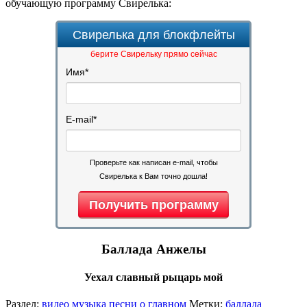
обучающую программу Свирелька:
Свирелька для блокфлейты
берите Свирельку прямо сейчас
Имя
*
E-mail
*
Проверьте как написан e-mail, чтобы
Свирелька к Вам точно дошла!
Баллада Анжелы
Уехал славный рыцарь мой
Раздел:
видео музыка
песни о главном
Метки:
баллада