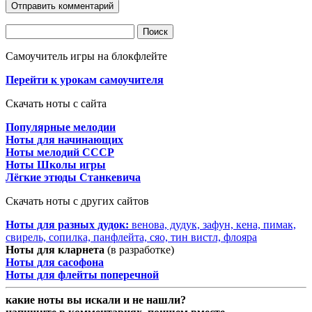
Найти:
Самоучитель игры на блокфлейте
Перейти к урокам самоучителя
Скачать ноты с сайта
Популярные мелодии
Ноты для начинающих
Ноты мелодий СССР
Ноты Школы игры
Лёгкие этюды Станкевича
Скачать ноты с других сайтов
Ноты для разных дудок:
венова, дудук, зафун, кена, пимак,
свирель, сопилка, панфлейта, сяо, тин вистл, флояра
Ноты для кларнета
(в разработке)
Ноты для сасофона
Ноты для флейты поперечной
какие ноты вы искали и не нашли?