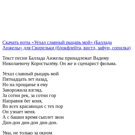
Скачать ноты «Уехал славный рыцарь мой» (Баллада
Анжелы» для Свирельки (блокфлейта, вистл, зафун, сопилка)
Текст песни Баллада Анжелы принадлежат Вадиму
Николаевичу Коростылёву. Он же и сценарист фильма.
Уехал славный рыцарь мой
Пятнадцать лет назад,
Но на прощанье я ему
Заворожила взгляд.
За сотни рек, за сотни гор
Направив бег коня,
Во всех красавицах с тех пор
Он узнает меня.
А с башни время сыплет звон
Дин-дон дин-дон дин-дон.
Увы, не только за окном