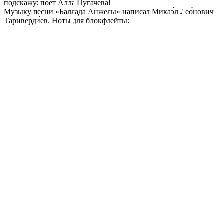
подскажу: поет Алла Пугачева!
Музыку песни «Баллада Анжелы» написал Микаэ́л Лео́нович
Тариверди́ев. Ноты для блокфлейты: