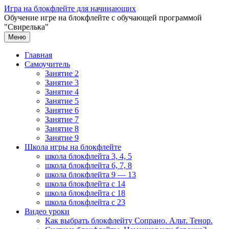
Перейти
Игра на блокфлейте для начинающих
к
Обучение игре на блокфлейте с обучающей программой
содержимому
"Свирелька"
Меню
Главная
Самоучитель
Занятие 2
Занятие 3
Занятие 4
Занятие 5
Занятие 6
Занятие 7
Занятие 8
Занятие 9
Школа игры на блокфлейте
школа блокфлейта 3, 4, 5
школа блокфлейта 6, 7, 8
школа блокфлейта 9 — 13
школа блокфлейта с 14
школа блокфлейта с 18
школа блокфлейта с 23
Видео уроки
Как выбрать блокфлейту Сопрано. Альт. Тенор.