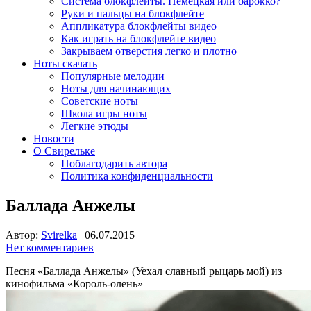
Система блокфлейты. Немецкая или барокко?
Руки и пальцы на блокфлейте
Аппликатура блокфлейты видео
Как играть на блокфлейте видео
Закрываем отверстия легко и плотно
Ноты скачать
Популярные мелодии
Ноты для начинающих
Советские ноты
Школа игры ноты
Легкие этюды
Новости
О Свирельке
Поблагодарить автора
Политика конфиденциальности
Баллада Анжелы
Автор:
Svirelka
|
06.07.2015
Нет комментариев
Песня «Баллада Анжелы» (Уехал славный рыцарь мой) из
кинофильма «Король-олень»