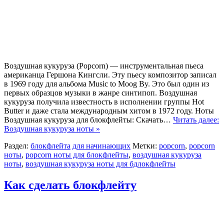
Воздушная кукуруза (Popcorn) — инструментальная пьеса
американца Гершона Кингсли. Эту пьесу композитор записал
в 1969 году для альбома Music to Moog By. Это был один из
первых образцов музыки в жанре синтипоп. Воздушная
кукуруза получила известность в исполнении группы Hot
Butter и даже стала международным хитом в 1972 году. Ноты
Воздушная кукуруза для блокфлейты: Скачать…
Читать далее:
Воздушная кукуруза ноты »
Раздел:
блокфлейта
для начинающих
Метки:
popcorn
,
popcorn
ноты
,
popcorn ноты для блокфлейты
,
воздушная кукуруза
ноты
,
воздушная кукуруза ноты для бдлокфлейты
Как сделать блокфлейту