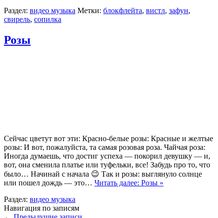
Раздел:
видео музыка
Метки:
блокфлейта
,
вистл
,
зафун
,
свирель
,
сопилка
Розы
Сейчас цветут вот эти: Красно-белые розы: Красные и желтые
розы: И вот, пожалуйста, та самая розовая роза. Чайчая роза:
Иногда думаешь, что достиг успеха — покорил девушку — и,
вот, она сменила платье или туфельки, все! Забудь про то, что
было… Начинай с начала 😉 Так и розы: выглянуло солнце
или пошел дождь — это…
Читать далее: Розы »
Раздел:
видео музыка
Навигация по записям
←
Предыдущие записи