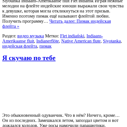
Siyotanka Indiaans-Amerikaanse fluit Flet indiańsk Играя нежные
мелодии на флейте индейские юноши выражали свои чувства
к девушке, которая могла откликнуться на этот призыв.
Именно поэтому пимак ещё называют флейтой любви.
Получить программу…
Читать далее: Пимак индейская
флейта »
Раздел:
видео музыка
Метки:
Flet indiański
,
Indiaans-
Amerikaanse fluit
,
Indianerflöte
,
Native American flute
,
Siyotanka
,
индейская флейта
,
пимак
Я скучаю по тебе
Это обыкновенный одуванчик. Что в нём? Ничего, кроме…
Он из последних. Замешкался летом, запоздал цветом и вот
дождался холодов. Уже росы намочили парашютики.