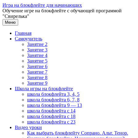
Перейти
Игра на блокфлейте для начинающих
к
Обучение игре на блокфлейте с обучающей программой
содержимому
"Свирелька"
Меню
Главная
Самоучитель
Занятие 2
Занятие 3
Занятие 4
Занятие 5
Занятие 6
Занятие 7
Занятие 8
Занятие 9
Школа игры на блокфлейте
школа блокфлейта 3, 4, 5
школа блокфлейта 6, 7, 8
школа блокфлейта 9 — 13
школа блокфлейта с 14
школа блокфлейта с 18
школа блокфлейта с 23
Видео уроки
Как выбрать блокфлейту Сопрано. Альт. Тенор.