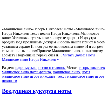
«Малиновое вино» Игорь Николаев: Ноты «Малиновое вино»
Игорь Николаев Текст песни Игоря Николаева Малиновое
вино: Уставшая стучать в захлопнутые дверцы И до утра
бродить под проливным дождем Любовь нашла приют в моем
уставшем сердце И я согрел ее малиновым вином И я согрел
ее малиновым виномПрипев: Малиновое вино, к пьянящему
аромату Подмешана горечь слез и…
Читать далее: Ноты
Малинове вино Игорь Николаев »
Раздел:
видео музыка
песни о главном
Метки:
игорь николаев
малиновое вино ноты флейта
,
малиновое вино
,
ноты
малиновое вино игорь николаев
,
текст малиновое вино игорь
николаев
Воздушная кукуруза ноты